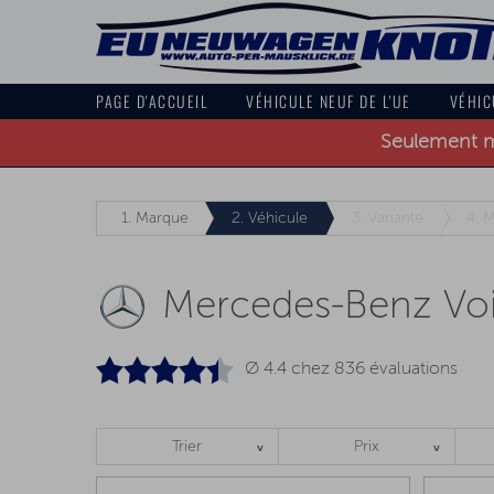
PAGE D'ACCUEIL
VÉHICULE NEUF DE L'UE
VÉHIC
Seulement ma
1.
Marque
2.
Véhicule
3.
Variante
4.
M
Mercedes-Benz Voi
Ø 4.4 chez
836
évaluations
Trier
Prix