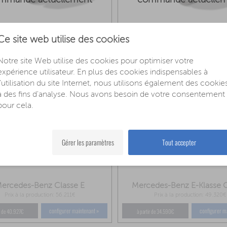
des-Benz Classe C Cabriolet
Mercedes-Benz Classe C
Ce site web utilise des cookies
Prix à la production: 45.460€
Prix à la production: 40.972€
configurer maintenant »
configurer m
ir de 41.090€
à partir de 33.790€
Notre site Web utilise des cookies pour optimiser votre
expérience utilisateur. En plus des cookies indispensables à
l'utilisation du site Internet, nous utilisons également des cookie
à des fins d'analyse. Nous avons besoin de votre consentement
pour cela.
Gérer les paramètres
Tout accepter
éhicule ne peut pas être
Ce véhicule ne peut pa
mmandé actuellement
commandé actuelle
ercedes-Benz Classe E
Mercedes-Benz E-Klasse
Prix à la production: 56.211€
Prix à la production: 49.320€
Décapotable
configurer maintenant »
configurer m
ir de 40.927€
à partir de 34.590€