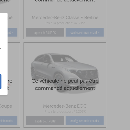
 Coupé
Mercedes-Benz Classe E Berline
Prix à la production: 47.305€
aintenant »
configurer maintenant »
à partir de 38.590€
s
s être
Ce véhicule ne peut pas être
ment
commandé actuellement
 Coupé
Mercedes-Benz EQC
Prix à la production: 73.208€
aintenant »
configurer maintenant »
à partir de 71.490€