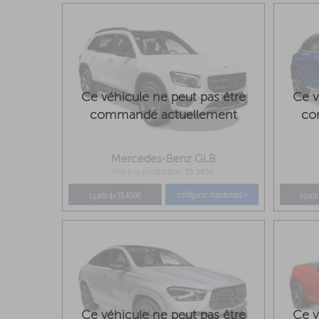
Ce véhicule ne peut pas être
Ce v
commandé actuellement
co
Mercedes-Benz GLB
Prix à la production: 39.585€
configurer maintenant »
à partir de 33.490€
à part
Ce véhicule ne peut pas être
Ce v