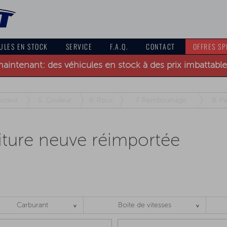
ULES EN STOCK
SERVICE
F.A.Q.
CONTACT
OFFRES SP
intenant: des véhicules en stock à des prix imbattables 
oteur
5.
Couleur
6.
Rous
7.
Rembourrage
8.
Pa
ture neuve réimportée
Carburant
Boite de vitesses