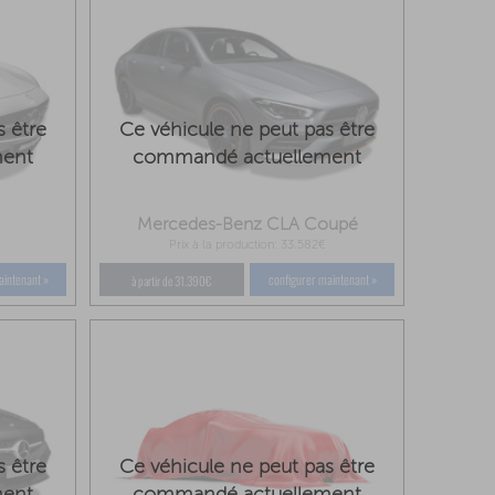
s être
Ce véhicule ne peut pas être
ment
commandé actuellement
Mercedes-Benz CLA Coupé
Prix à la production: 33.582€
aintenant »
configurer maintenant »
à partir de 31.390€
s être
Ce véhicule ne peut pas être
ment
commandé actuellement