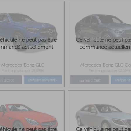
éhicule ne peut pas être
Ce véhicule ne peut pa
mmandé actuellement
commandé actuelle
Mercedes-Benz GLC
Mercedes-Benz GLC C
Prix à la production: 59.809€
Prix à la production: 62.594€
configurer maintenant »
configurer m
ir de 50.290€
à partir de 57.390€
éhicule ne peut pas être
Ce véhicule ne peut pa