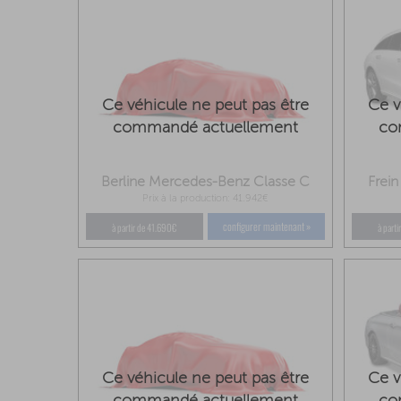
Ce véhicule ne peut pas être
Ce v
commandé actuellement
co
Berline Mercedes-Benz Classe C
Frei
Prix à la production: 41.942€
configurer maintenant »
à partir de 41.690€
à part
Ce véhicule ne peut pas être
Ce v
commandé actuellement
co