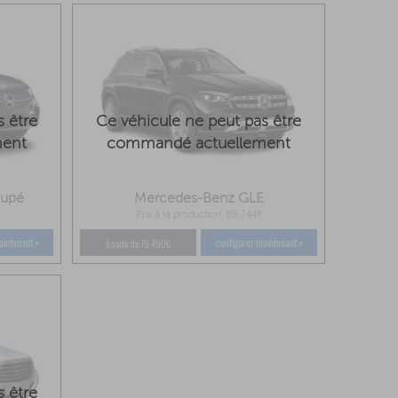
s être
Ce véhicule ne peut pas être
ment
commandé actuellement
oupé
Mercedes-Benz GLE
Prix à la production: 88.744€
aintenant »
configurer maintenant »
à partir de 79.490€
s être