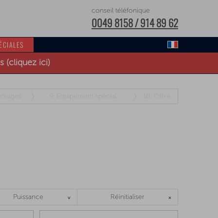
conseil téléfonique
0049 8158 / 914 89 62
ÉCIALES
(cliquez ici)
ckages
9.
Équipement spécial
10.
Offre
Puissance
Réinitialiser