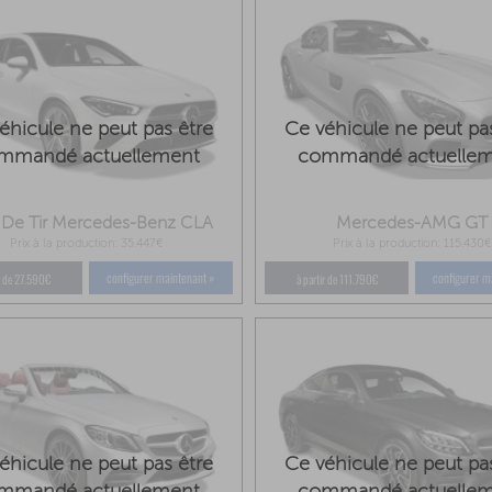
éhicule ne peut pas être
Ce véhicule ne peut pa
mmandé actuellement
commandé actuelle
n De Tir Mercedes-Benz CLA
Mercedes-AMG GT
Prix à la production: 35.447€
Prix à la production: 115.430€
configurer maintenant »
configurer m
ir de 27.590€
à partir de 111.790€
éhicule ne peut pas être
Ce véhicule ne peut pa
mmandé actuellement
commandé actuelle