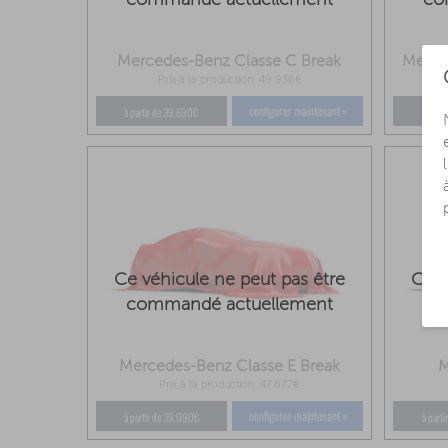
Mercedes-Benz Classe C Break
Merce
Prix à la production: 49.936€
configurer maintenant »
à partir de 39.690€
à part
Ce véhicule ne peut pas être
Ce v
commandé actuellement
co
Mercedes-Benz Classe E Break
M
Prix à la production: 47.677€
configurer maintenant »
à partir de 39.090€
à part