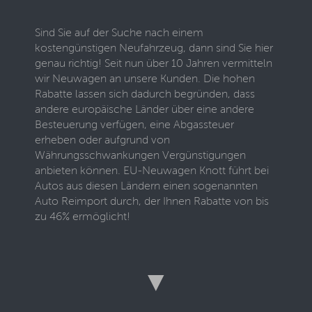
Sind Sie auf der Suche nach einem
kostengünstigen Neufahrzeug, dann sind Sie hier
genau richtig! Seit nun über 10 Jahren vermitteln
wir Neuwagen an unsere Kunden. Die hohen
Rabatte lassen sich dadurch begründen, dass
andere europäische Länder über eine andere
Besteuerung verfügen, eine Abgassteuer
erheben oder aufgrund von
Währungsschwankungen Vergünstigungen
anbieten können. EU-Neuwagen Knott führt bei
Autos aus diesen Ländern einen sogenannten
Auto Reimport durch, der Ihnen Rabatte von bis
zu 46% ermöglicht!
Um solch ein günstiges EU-Fahrzeug zu
beziehen, müssen Sie lediglich auf dieser Seite
ein verfügbares Auto auswählen und es
▼
entsprechend Ihren Wünschen konfigurieren.
Hierbei werden Ihnen zahlreiche