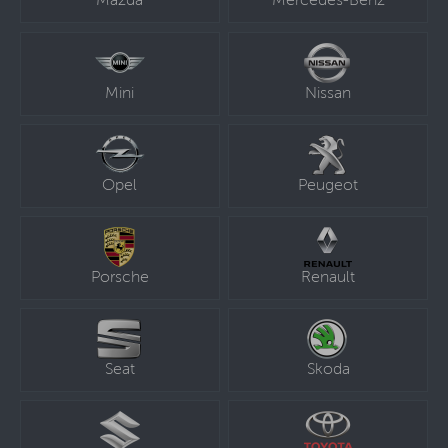
Mazda
Mercedes-Benz
Mini
Nissan
Opel
Peugeot
Porsche
Renault
Seat
Skoda