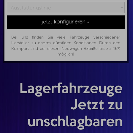
jetzt
konfigurieren
»
Bei uns finden Sie viele Fahrzeuge verschiedener
Hersteller zu enorm günstigen Konditionen. Durch den
Reimport sind bei diesen Neuwagen Rabatte bis zu 46%
möglich!