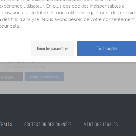
expérience utilisateur. En plus des cookies indispensables à
l'utilisation du site Internet, nous utilisons également des cookie
à des fins d'analyse. Nous avons besoin de votre consentement
pour cela.
éhicule ne peut pas être
mmandé actuellement
Gérer les paramètres
Tout accepter
Nissan X-TRAIL
Prix à la production: 29.135€
configurer maintenant »
ir de 19.290€
ÉRALES
PROTECTION DES DONNÉES
MENTIONS LÉGALES