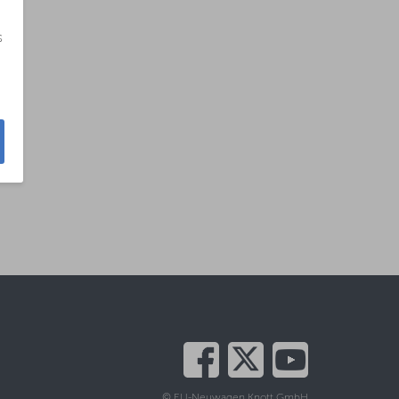
s
© EU-Neuwagen Knott GmbH