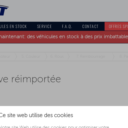
ULES EN STOCK
SERVICE
F.A.Q.
CONTACT
OFFRES SP
intenant: des véhicules en stock à des prix imbattables 
oteur
5.
Couleur
6.
Rous
7.
Rembourrage
8.
Pa
ve réimportée
Ce site web utilise des cookies
Carburant
Boite de vitesses
Notre site Web utilise des cookies pour optimiser votre