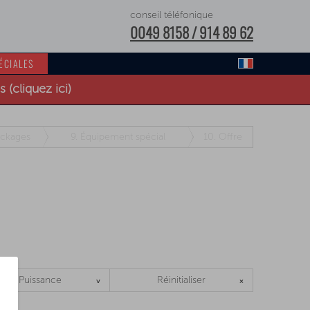
conseil téléfonique
0049 8158 / 914 89 62
ÉCIALES
(cliquez ici)
ckages
9.
Équipement spécial
10.
Offre
Puissance
Réinitialiser