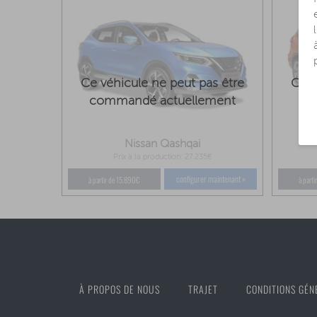
Ce véhicule ne peut pas être
Ce v
commandé actuellement
co
Nissan Qashqai
Prix à la production: 27.235€
configurer maintenant »
à partir de 15.890€
à part
À PROPOS DE NOUS
TRAJET
CONDITIONS GÉN