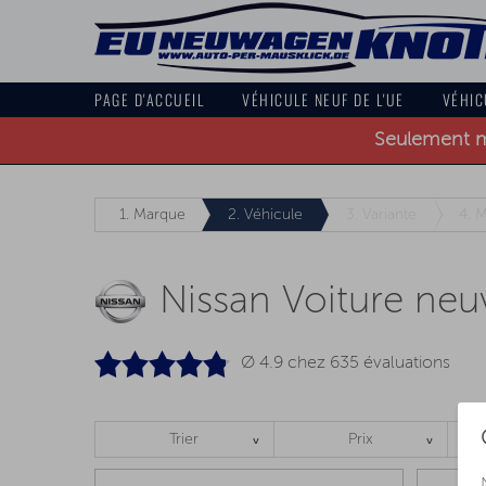
PAGE D'ACCUEIL
VÉHICULE NEUF DE L'UE
VÉHIC
Seulement ma
1.
Marque
2.
Véhicule
3.
Variante
4.
M
Nissan Voiture neu
Ø 4.9 chez
635
évaluations
Trier
Prix