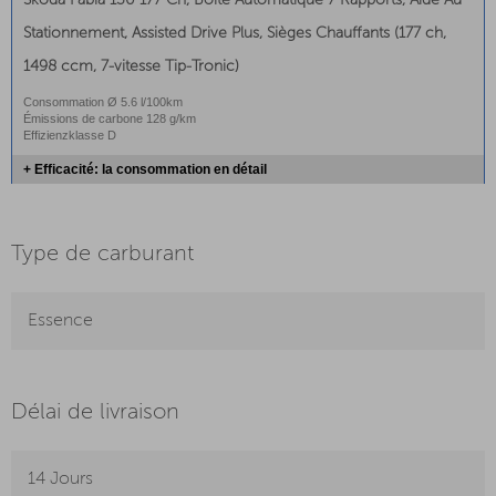
Skoda Fabia 130 177 Ch, Boîte Automatique 7 Rapports, Aide Au
Stationnement, Assisted Drive Plus, Sièges Chauffants (177 ch,
1498 ccm, 7-vitesse Tip-Tronic)
Consommation Ø 5.6 l/100km
Émissions de carbone 128 g/km
Effizienzklasse D
+ Efficacité: la consommation en détail
Type de carburant
Essence
Délai de livraison
14 Jours