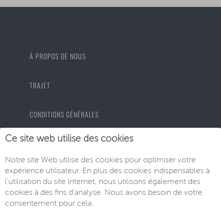
À PROPOS DE NOUS
TRAJET
CONDITIONS GÉNÉRALES
Ce site web utilise des cookies
PROTECTION DES DONNÉES
Notre site Web utilise des cookies pour optimiser votre
expérience utilisateur. En plus des cookies indispensables à
MENTIONS LÉGALES
l'utilisation du site Internet, nous utilisons également des
cookies à des fins d'analyse. Nous avons besoin de votre
consentement pour cela.