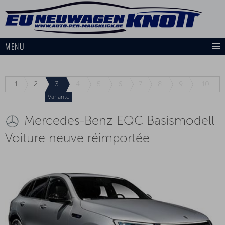
MENU
1.
2.
3.
4.
5.
6.
7.
8.
9.
10.
Variante
Mercedes-Benz EQC Basismodell
Voiture neuve réimportée