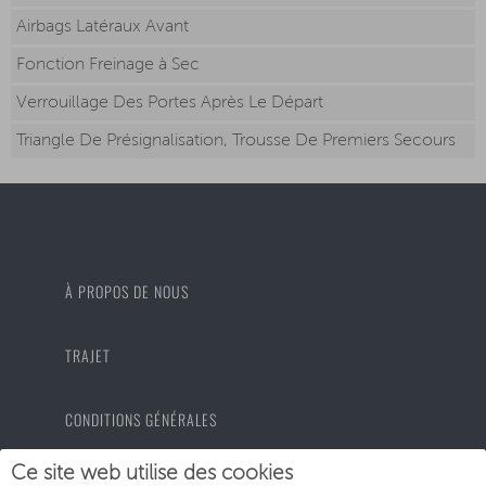
Airbags Latéraux Avant
Fonction Freinage à Sec
Verrouillage Des Portes Après Le Départ
Triangle De Présignalisation, Trousse De Premiers Secours
À PROPOS DE NOUS
TRAJET
CONDITIONS GÉNÉRALES
Ce site web utilise des cookies
PROTECTION DES DONNÉES