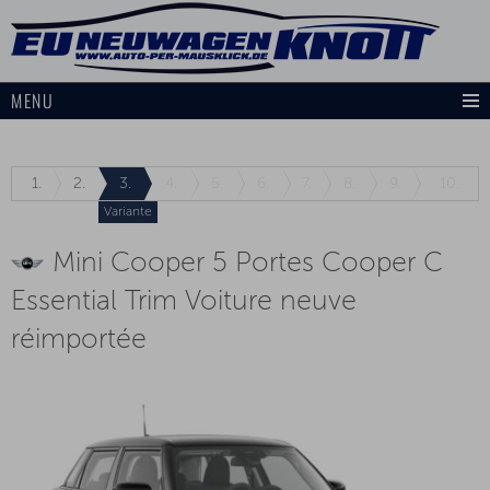
MENU
1.
2.
3.
4.
5.
6.
7.
8.
9.
10.
Variante
Mini Cooper 5 Portes Cooper C
Essential Trim Voiture neuve
réimportée