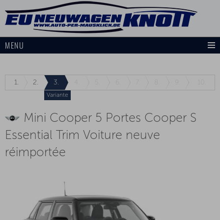
MENU
1.
2.
3.
4.
5.
6.
7.
8.
9.
10.
Variante
Mini Cooper 5 Portes Cooper S
Essential Trim Voiture neuve
réimportée