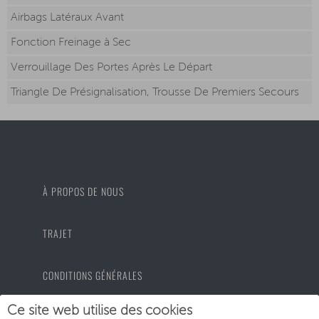
Airbags Latéraux Avant
Fonction Freinage à Sec
Verrouillage Des Portes Après Le Départ
Triangle De Présignalisation, Trousse De Premiers Secours
À PROPOS DE NOUS
TRAJET
CONDITIONS GÉNÉRALES
Ce site web utilise des cookies
PROTECTION DES DONNÉES