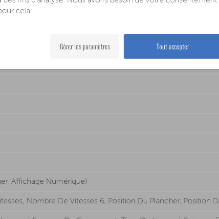
à des fins d'analyse. Nous avons besoin de votre consentement
pour cela.
Gérer les paramètres
Tout accepter
r, Affichage Numérique)
tesses, Nombre De Vitesses 6, Position Du Plancher, Position D