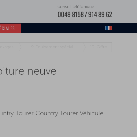
conseil téléfonique
0049 8158 / 914 89 62
ÉCIALES
ckages
9.
Équipement spécial
10.
Offre
oiture neuve
untry Tourer Country Tourer Véhicule