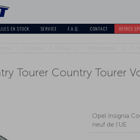
ULES EN STOCK
SERVICE
F.A.Q.
CONTACT
OFFRES SP
oteur
5.
Couleur
6.
Rous
7.
Rembourrage
8.
Pa
try Tourer Country Tourer V
Opel Insignia Co
neuf de l'UE