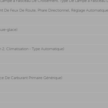
 De Lampe à Faisceau De Croisement, Type De Lampe à Faisceau
nt De Feux De Route, Phare Directionnel, Réglage Automatique
suie-glace)
 2, Climatisation - Type Automatique)
ce De Carburant Primaire Générique)