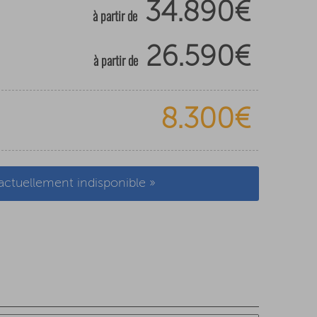
34.890€
à partir de
26.590€
à partir de
8.300€
actuellement indisponible »