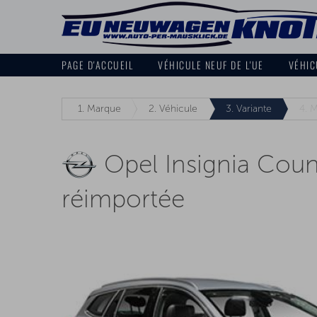
PAGE D'ACCUEIL
VÉHICULE NEUF DE L'UE
VÉHIC
1.
Marque
2.
Véhicule
3.
Variante
4.
M
Opel Insignia Coun
réimportée