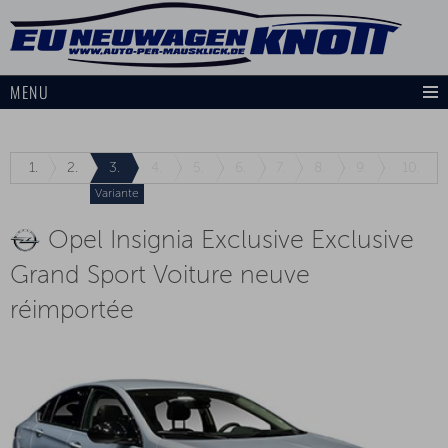
MENU
1.
2.
3.
4.
5.
6.
7.
8.
9.
10.
Variante
Opel Insignia Exclusive Exclusive
Grand Sport Voiture neuve
réimportée