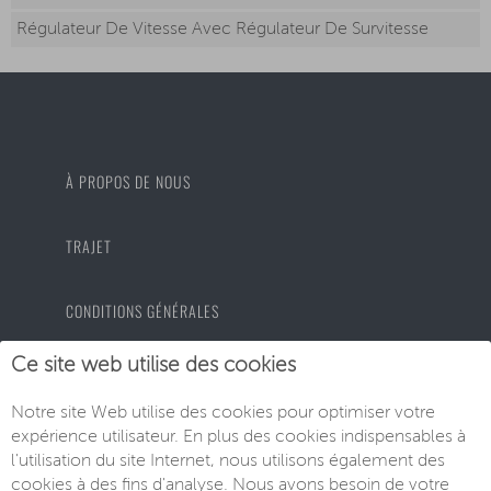
Régulateur De Vitesse Avec Régulateur De Survitesse
À PROPOS DE NOUS
TRAJET
CONDITIONS GÉNÉRALES
Ce site web utilise des cookies
PROTECTION DES DONNÉES
Notre site Web utilise des cookies pour optimiser votre
expérience utilisateur. En plus des cookies indispensables à
MENTIONS LÉGALES
l'utilisation du site Internet, nous utilisons également des
cookies à des fins d'analyse. Nous avons besoin de votre