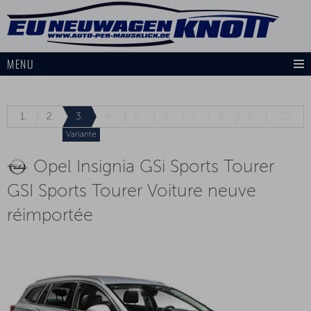
MENU
1.
2.
3.
4.
5.
6.
7.
8.
9.
10.
Variante
Opel Insignia GSi Sports Tourer
GSI Sports Tourer Voiture neuve
réimportée