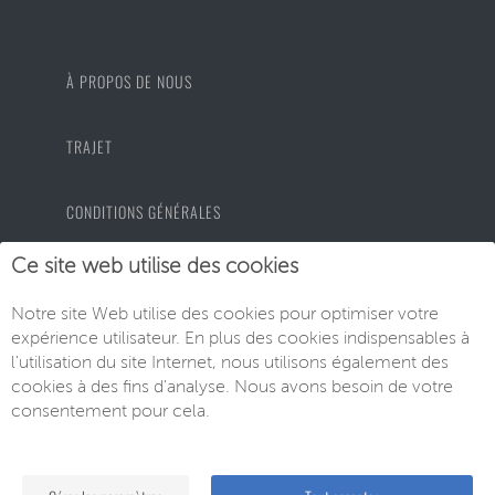
À PROPOS DE NOUS
TRAJET
CONDITIONS GÉNÉRALES
Ce site web utilise des cookies
PROTECTION DES DONNÉES
Notre site Web utilise des cookies pour optimiser votre
expérience utilisateur. En plus des cookies indispensables à
MENTIONS LÉGALES
l'utilisation du site Internet, nous utilisons également des
cookies à des fins d'analyse. Nous avons besoin de votre
consentement pour cela.
© EU-Neuwagen Knott GmbH