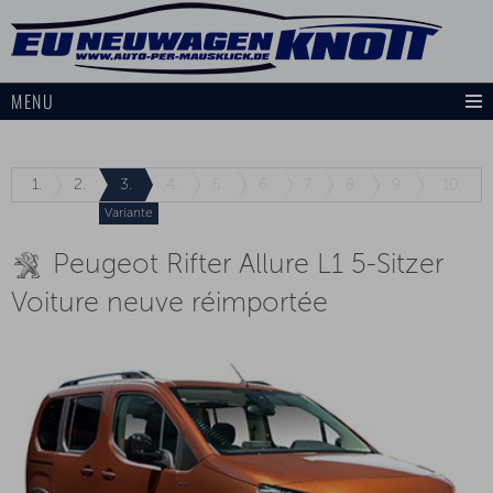
MENU
1.
2.
3.
4.
5.
6.
7.
8.
9.
10.
Variante
Peugeot Rifter Allure L1 5-Sitzer
Voiture neuve réimportée