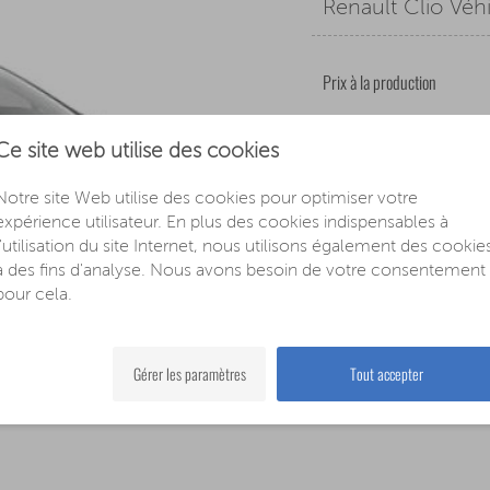
Renault Clio Véh
Prix à la production
Notre prix
Ce site web utilise des cookies
Notre site Web utilise des cookies pour optimiser votre
expérience utilisateur. En plus des cookies indispensables à
Vous épargnez
l'utilisation du site Internet, nous utilisons également des cookie
à des fins d'analyse. Nous avons besoin de votre consentement
pour cela.
» jusqu'à 1
Gérer les paramètres
Tout accepter
Maintenant, sélect
facilement v