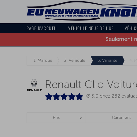
PAGE D'ACCUEIL
VÉHICULE NEUF DE L'UE
VÉHIC
Seulement ma
1.
Marque
2.
Véhicule
3.
Variante
4.
M
Renault Clio Voitu
Ø 5.0 chez
282
évaluat
Prix
Carburant