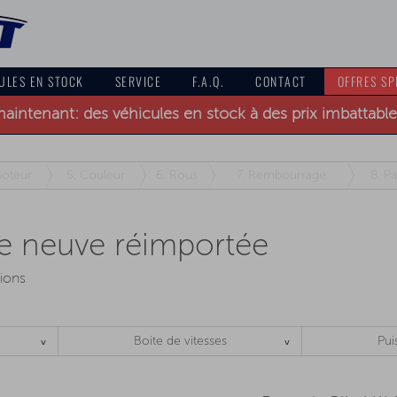
ULES EN STOCK
SERVICE
F.A.Q.
CONTACT
OFFRES SP
intenant: des véhicules en stock à des prix imbattables 
oteur
5.
Couleur
6.
Rous
7.
Rembourrage
8.
Pa
re neuve réimportée
ions
Boite de vitesses
Pui