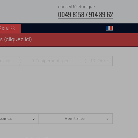
conseil téléfonique
0049 8158 / 914 89 62
ÉCIALES
(cliquez ici)
ckages
9.
Équipement spécial
10.
Offre
ssance
Réinitialiser