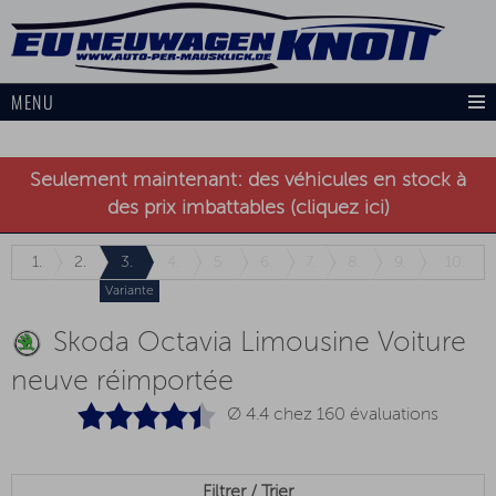
MENU
Seulement maintenant: des véhicules en stock à
des prix imbattables (cliquez ici)
1.
2.
3.
4.
5.
6.
7.
8.
9.
10.
Variante
Skoda Octavia Limousine Voiture
neuve réimportée
Ø 4.4 chez
160
évaluations
Filtrer / Trier