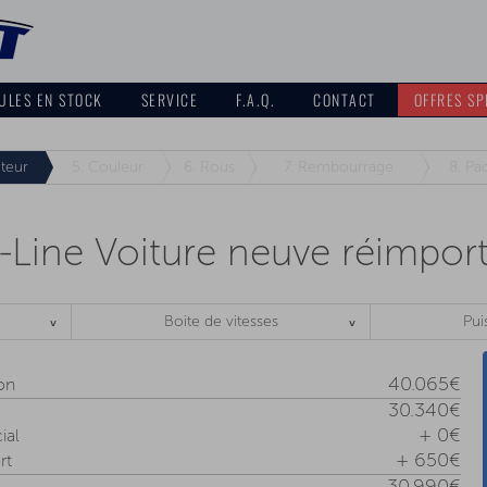
ULES EN STOCK
SERVICE
F.A.Q.
CONTACT
OFFRES SP
teur
5.
Couleur
6.
Rous
7.
Rembourrage
8.
Pa
-Line Voiture neuve réimpor
Boite de vitesses
Pui
40.065€
ion
30.340€
+ 0€
ial
+ 650€
rt