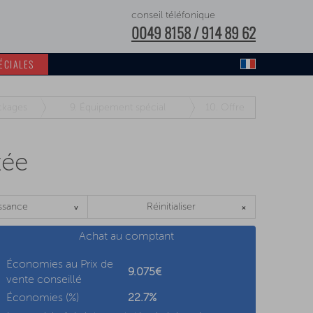
conseil téléfonique
0049 8158 / 914 89 62
ÉCIALES
ckages
9.
Équipement spécial
10.
Offre
tée
ssance
Réinitialiser
Achat au comptant
Économies au Prix de
9.075€
vente conseillé
Économies (%)
22.7
%