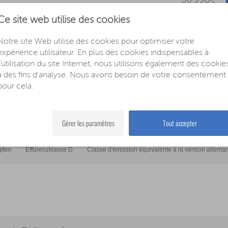
30.990€
Ce site web utilise des cookies
Notre site Web utilise des cookies pour optimiser votre
expérience utilisateur. En plus des cookies indispensables à
l'utilisation du site Internet, nous utilisons également des cookie
à des fins d'analyse. Nous avons besoin de votre consentement
pour cela.
Gérer les paramètres
Tout accepter
ronic 7 Vitesses)
g/km
Effizienzklasse D
Classe d'émission équivalente à la version allema