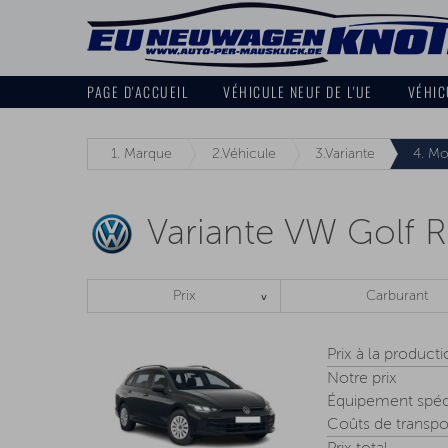
PAGE D'ACCUEIL
VÉHICULE NEUF DE L'UE
VÉHIC
1.
Marque
2.
Véhicule
3.
Variante
4.
Mo
Variante VW Golf R
Prix
Carburant
Prix à la product
Notre prix
Équipement spéc
Coûts de transpo