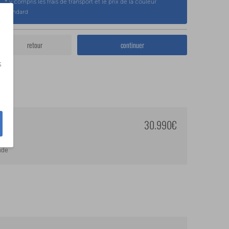
* y compris les frais de transport et le prix de la couleur
standard
retour
continuer
s
30.990€
nde