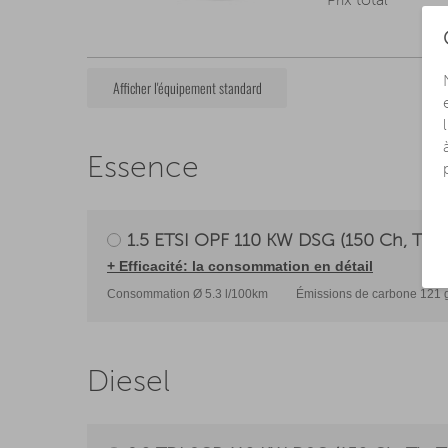
Prix total
Afficher l'équipement standard
Essence
1.5 ETSI OPF 110 KW DSG (150 Ch, Tip-T
+ Efficacité: la consommation en détail
Consommation Ø 5.3 l/100km
Émissions de carbone 121 
Diesel