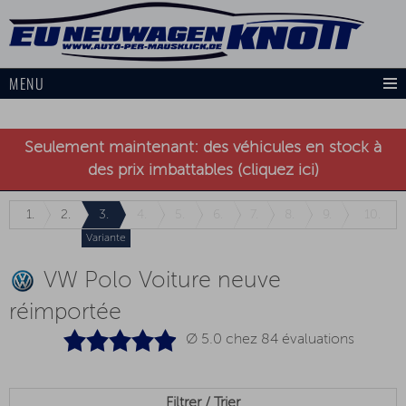
MENU
Seulement maintenant: des véhicules en stock à
des prix imbattables (cliquez ici)
1.
2.
3.
4.
5.
6.
7.
8.
9.
10.
Variante
VW Polo Voiture neuve
réimportée
Ø 5.0 chez
84
évaluations
Filtrer / Trier