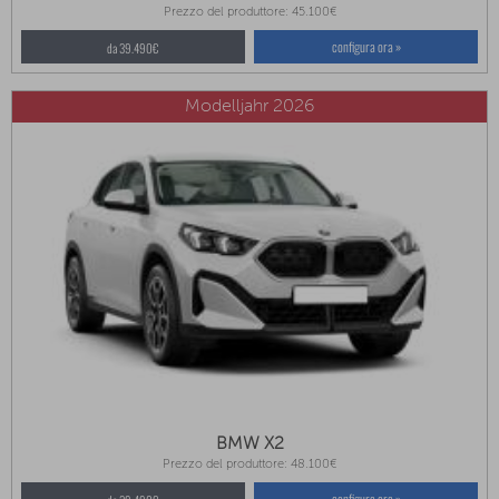
Prezzo del produttore: 45.100€
configura ora »
da 39.490€
Modelljahr 2026
BMW X2
Prezzo del produttore: 48.100€
configura ora »