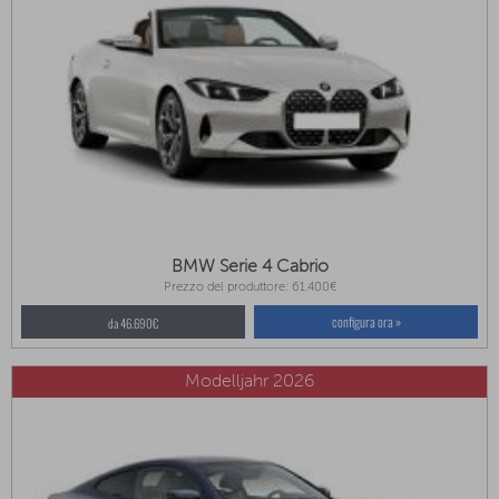
BMW Serie 4 Cabrio
Prezzo del produttore: 61.400€
configura ora »
da 46.690€
Modelljahr 2026