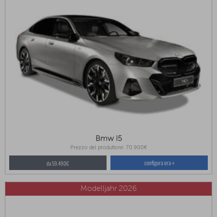
Bmw I5
Prezzo del produttore: 70.900€
configura ora »
da 59.490€
Modelljahr 2026