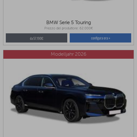
BMW Serie 5 Touring
Prezzo del produttore: 62.000€
configura ora »
da 57.190€
Modelljahr 2026