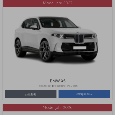
Modelljahr 2027
BMW X5
Prezzo del produttore: 95.750€
configura ora »
da 77.490€
Modelljahr 2026