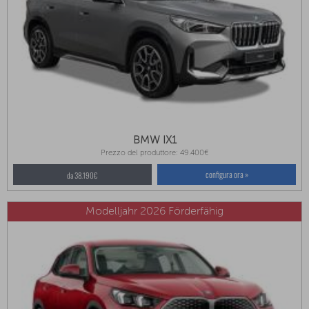
BMW IX1
Prezzo del produttore: 49.400€
configura ora »
da 38.190€
Modelljahr 2026 Förderfähig