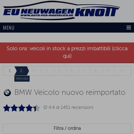
MENU
Solo ora: veicoli in stock a prezzi imbattibili (clicca
qui)
1.
2.
3.
4.
5.
6.
7.
8.
9.
10.
Veicolo
BMW Veicolo nuovo reimportato
Ø 4.4 di
1451
recensioni
Filtra / ordina