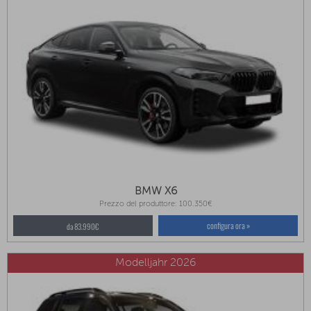
BMW X6
Prezzo del produttore: 100.350€
configura ora »
da 83.990€
Modelljahr 2026