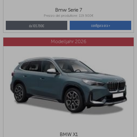
Bmw Serie 7
Prezzo del produttore: 119.900€
configura ora »
da 105.790€
Modelljahr 2026
BMW X1