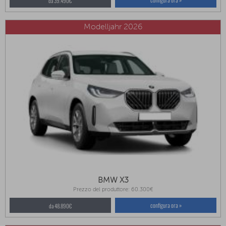
da 39.490€
Modelljahr 2026
BMW X3
Prezzo del produttore: 60.300€
configura ora »
da 48.890€