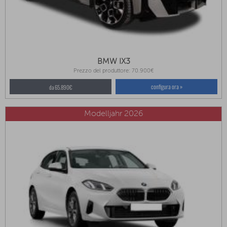
BMW IX3
Prezzo del produttore: 70.900€
configura ora »
da 65.890€
Modelljahr 2026