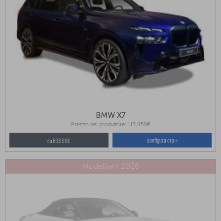
BMW X7
Prezzo del produttore: 113.850€
configura ora »
da 88.990€
Modelljahr 2026