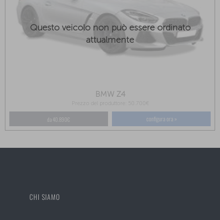
Questo veicolo non può essere ordinato
attualmente
BMW Z4
Prezzo del produttore: 50.700€
configura ora »
da 40.890€
CHI SIAMO