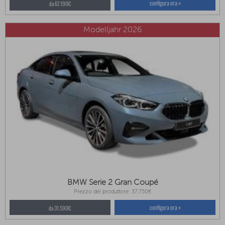
configura ora »
da 67.190€
Modelljahr 2026
BMW Serie 2 Gran Coupé
Prezzo del produttore: 37.750€
configura ora »
da 31.590€