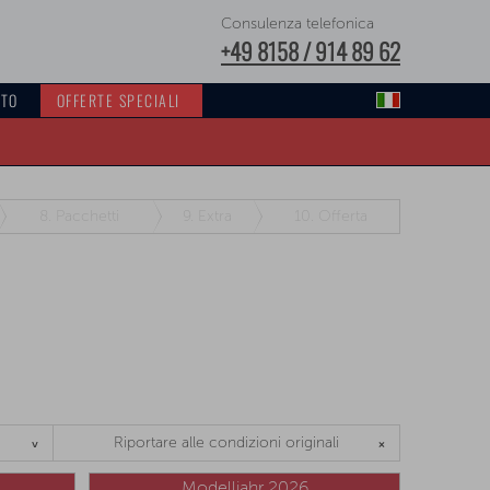
Consulenza telefonica
+49 8158 / 914 89 62
TTO
OFFERTE SPECIALI
8.
Pacchetti
9.
Extra
10.
Offerta
Riportare alle condizioni originali
Modelljahr 2026