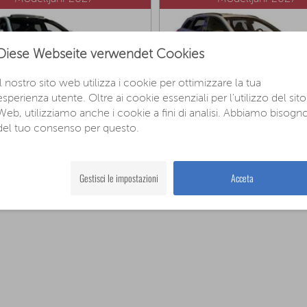
Diese Webseite verwendet Cookies
Il nostro sito web utilizza i cookie per ottimizzare la tua
esperienza utente. Oltre ai cookie essenziali per l'utilizzo del sito
Web, utilizziamo anche i cookie a fini di analisi. Abbiamo bisogn
del tuo consenso per questo.
CUPRA Leon
CUPRA Leon Sportstou
Prezzo del produttore: 37.790€
Prezzo del produttore: 40.110
configura ora »
configur
 25.990€
da 26.590€
Gestisci le impostazioni
Acceta