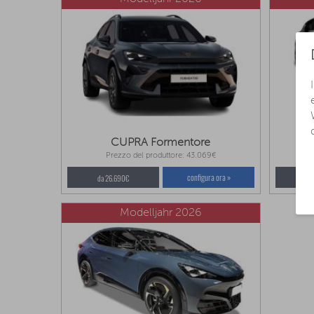
CUPRA Formentore
Prezzo del produttore: 43.069€
configura ora »
da 26.690€
da
Modelljahr 2026