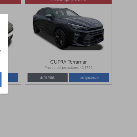
o
rer
CUPRA Terramar
€
Prezzo del produttore: 46.379€
a ora »
configura ora »
da 30.690€