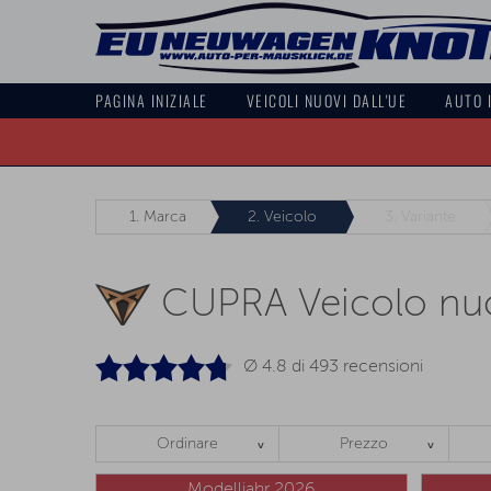
PAGINA INIZIALE
VEICOLI NUOVI DALL'UE
AUTO 
1.
Marca
2.
Veicolo
3.
Variante
CUPRA Veicolo nu
Ø 4.8 di
493
recensioni
Ordinare
Prezzo
Modelljahr 2026