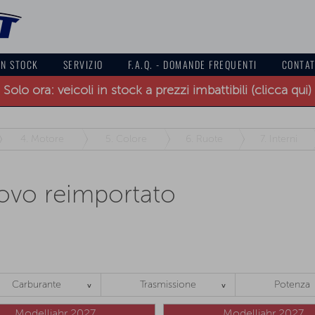
IN STOCK
SERVIZIO
F.A.Q. - DOMANDE FREQUENTI
CONTA
Solo ora: veicoli in stock a prezzi imbattibili (clicca qui)
4.
Motore
5.
Colore
6.
Ruote
7.
Interni
ovo reimportato
Carburante
Trasmissione
Potenza
Modelljahr 2027
Modelljahr 2027