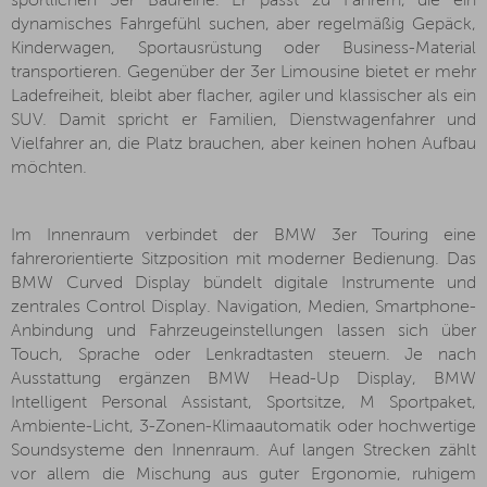
sportlichen 3er Baureihe. Er passt zu Fahrern, die ein
dynamisches Fahrgefühl suchen, aber regelmäßig Gepäck,
Kinderwagen, Sportausrüstung oder Business-Material
transportieren. Gegenüber der 3er Limousine bietet er mehr
Ladefreiheit, bleibt aber flacher, agiler und klassischer als ein
SUV. Damit spricht er Familien, Dienstwagenfahrer und
Vielfahrer an, die Platz brauchen, aber keinen hohen Aufbau
möchten.
Im Innenraum verbindet der BMW 3er Touring eine
fahrerorientierte Sitzposition mit moderner Bedienung. Das
BMW Curved Display bündelt digitale Instrumente und
zentrales Control Display. Navigation, Medien, Smartphone-
Anbindung und Fahrzeugeinstellungen lassen sich über
Touch, Sprache oder Lenkradtasten steuern. Je nach
Ausstattung ergänzen BMW Head-Up Display, BMW
Intelligent Personal Assistant, Sportsitze, M Sportpaket,
Ambiente-Licht, 3-Zonen-Klimaautomatik oder hochwertige
Soundsysteme den Innenraum. Auf langen Strecken zählt
vor allem die Mischung aus guter Ergonomie, ruhigem