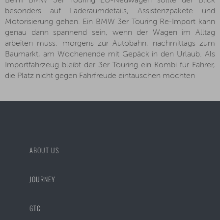
Beim BMW 3er Touring EU-Neuwagen sollte der Blick
besonders auf Laderaumdetails, Assistenzpakete und
Motorisierung gehen. Ein BMW 3er Touring Re-Import kann
genau dann spannend sein, wenn der Wagen im Alltag
arbeiten muss: morgens zur Autobahn, nachmittags zum
Baumarkt, am Wochenende mit Gepäck in den Urlaub. Als
Importfahrzeug bleibt der 3er Touring ein Kombi für Fahrer,
die Platz nicht gegen Fahrfreude eintauschen möchten
ABOUT US
JOURNEY
GTC