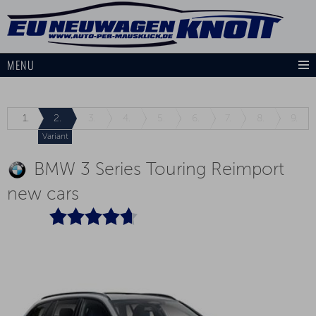
MENU
1.
2.
3.
4.
5.
6.
7.
8.
9.
Variant
BMW 3 Series Touring Reimport
new cars