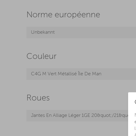
Norme européenne
Unbekannt
Couleur
C4G M Vert Métallisé Île De Man
Roues
Jantes En Alliage Léger 1GE 20&quot;/21&quot;