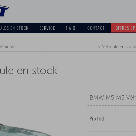
ULES EN STOCK
SERVICE
F.A.Q.
CONTACT
OFFRES SP
Véhicule
3.
Véhicule en stock
le en stock
BMW M5 M5 Véhi
Prix final