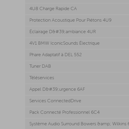
4U8 Charge Rapide CA
Protection Acoustique Pour Piétons 4U9
Éclairage D&#39;ambiance 4UR
4V1 BMW IconicSounds Électrique
Phare Adaptatif à DEL 552
Tuner DAB
Téléservices
Appel D&#39;urgence 6AF
Services ConnectedDrive
Pack Connecté Professionnel 6C4
Système Audio Surround Bowers &amp; Wilkins 