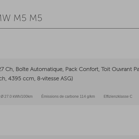
BMW M5 M5
 Ch, Boîte Automatique, Pack Confort, Toit Ouvrant P
 ch, 4395 ccm, 8-vitesse ASG)
 Ø 27.0 kWh/100km
Émissions de carbone 114 g/km
Effizienzklasse C