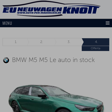
MENU
1.
2.
3.
4.
Offerta
BMW M5 M5 Le auto in stock