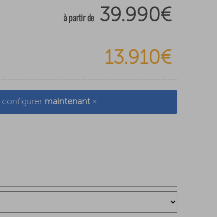
39.990€
à partir de
13.910€
configurer
maintenant
»