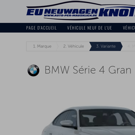
PAGE D'ACCUEIL
VÉHICULE NEUF DE L'UE
VÉHIC
1.
Marque
2.
Véhicule
3.
Variante
4.
M
BMW Série 4 Gran 