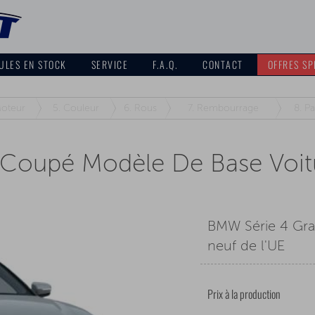
ULES EN STOCK
SERVICE
F.A.Q.
CONTACT
OFFRES SP
oteur
5.
Couleur
6.
Rous
7.
Rembourrage
8.
Pa
Coupé Modèle De Base Voit
BMW Série 4 Gr
neuf de l'UE
Prix à la production