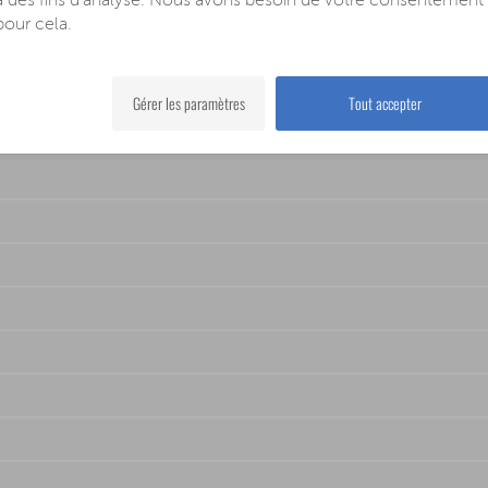
à des fins d'analyse. Nous avons besoin de votre consentement
pour cela.
sement Restent Allumés Pendant Un Certain Temps Après L&#3
Gérer les paramètres
Tout accepter