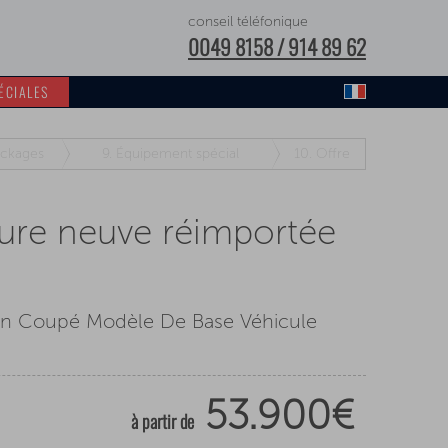
conseil téléfonique
0049 8158 / 914 89 62
ÉCIALES
ckages
9.
Équipement spécial
10.
Offre
ure neuve réimportée
an Coupé Modèle De Base Véhicule
53.900€
à partir de