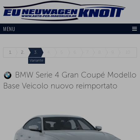
MENU
1.
2.
3.
4.
5.
6.
7.
8.
9.
10.
Variante
BMW Serie 4 Gran Coupé Modello
Base Veicolo nuovo reimportato