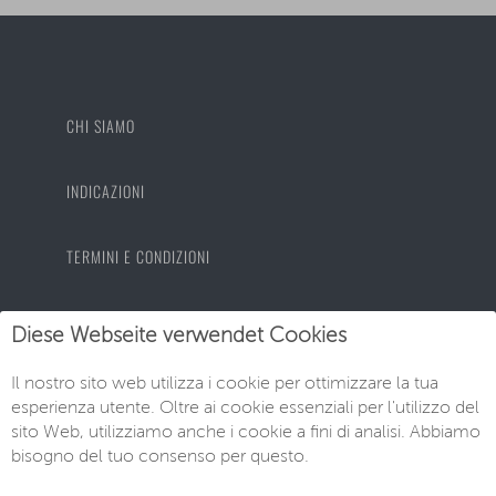
CHI SIAMO
INDICAZIONI
TERMINI E CONDIZIONI
PROTEZIONE DEI DATI
Diese Webseite verwendet Cookies
Il nostro sito web utilizza i cookie per ottimizzare la tua
IMPRONTA
esperienza utente. Oltre ai cookie essenziali per l'utilizzo del
sito Web, utilizziamo anche i cookie a fini di analisi. Abbiamo
bisogno del tuo consenso per questo.