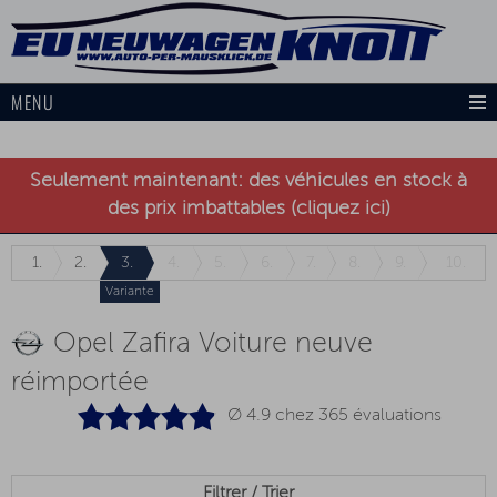
MENU
Seulement maintenant: des véhicules en stock à
des prix imbattables (cliquez ici)
1.
2.
3.
4.
5.
6.
7.
8.
9.
10.
Variante
Opel Zafira Voiture neuve
réimportée
Ø 4.9 chez
365
évaluations
Filtrer / Trier