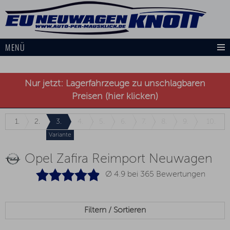
MENÜ
Nur jetzt: Lagerfahrzeuge zu unschlagbaren
Preisen (hier klicken)
1.
2.
3.
4.
5.
6.
7.
8.
9.
10.
Variante
Opel Zafira Reimport Neuwagen
Ø 4.9 bei
365
Bewertungen
Filtern / Sortieren