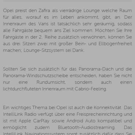
Opel preist den Zafira als vierrädrige Lounge welche Raum
für alles, worauf es im Leben ankommt, gibt, an. Der
Innenraum des Vans ist tatsächlich sehr geräumig, sodass
alle Fahrgäste bequem ans Ziel kommen. Möchten Sie Ihre
Fahrgäste in der 2. Reihe zusätzlich verwöhnen, können Sie
aus drei Sitzen zwei mit großer Bein- und Ellbogenfreiheit
machen; Lounge-Sitzsystem sei Dank.
Sollten Sie sich zusätzlich für das Panorama-Dach und die
Panorama-Windschutzscheibe entscheiden, haben Sie nicht
nur eine Rundumsicht, sondern auch einen
lichtdurchfluteten Innenraum mit Cabrio-Feeling.
Ein wichtiges Thema bei Opel ist auch die Konnektivität. Das
IntelliLink Radio verfügt über eine Freisprecheinrichtung und
ist mit Apple CarPlay sowie Android Auto kompatibel und
ermöglicht zudem Bluetooth-Audiostreaming. Das
IntelliLink Navigationssystem sorgt zusätzlich dafür dass Sie