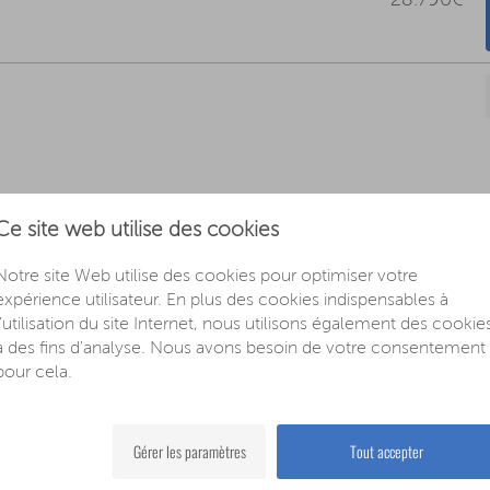
28.790€
Ce site web utilise des cookies
elle à 6 Vitesses)
Notre site Web utilise des cookies pour optimiser votre
expérience utilisateur. En plus des cookies indispensables à
g/km
Effizienzklasse E
Classe d'émission équivalente à la version allema
l'utilisation du site Internet, nous utilisons également des cookie
à des fins d'analyse. Nous avons besoin de votre consentement
pour cela.
itesses)
g/km
Effizienzklasse E
Classe d'émission équivalente à la version allema
Gérer les paramètres
Tout accepter