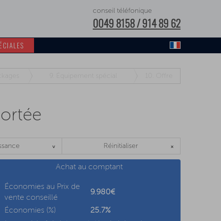
conseil téléfonique
0049 8158 / 914 89 62
ÉCIALES
ckages
9.
Équipement spécial
10.
Offre
portée
ssance
Réinitialiser
Achat au comptant
Économies au Prix de
9.980€
vente conseillé
Économies (%)
25.7
%