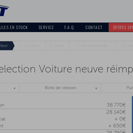
ULES EN STOCK
SERVICE
F.A.Q.
CONTACT
OFFRES SP
teur
5.
Couleur
6.
Rous
7.
Rembourrage
8.
Pa
lection Voiture neuve réim
Boite de vitesses
Pui
38.770€
ion
28.140€
+ 0€
ial
+ 650€
rt