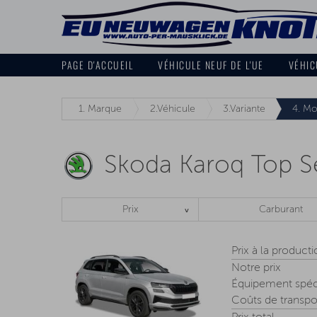
PAGE D'ACCUEIL
VÉHICULE NEUF DE L'UE
VÉHIC
1.
Marque
2.
Véhicule
3.
Variante
4.
Mo
Skoda Karoq Top Se
Prix
Carburant
Prix à la product
Notre prix
Équipement spéc
Coûts de transpo