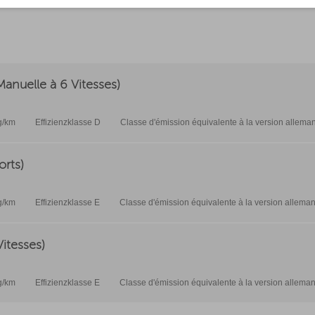
anuelle à 6 Vitesses)
g/km
Effizienzklasse D
Classe d'émission équivalente à la version allema
orts)
g/km
Effizienzklasse E
Classe d'émission équivalente à la version allema
itesses)
g/km
Effizienzklasse E
Classe d'émission équivalente à la version allema