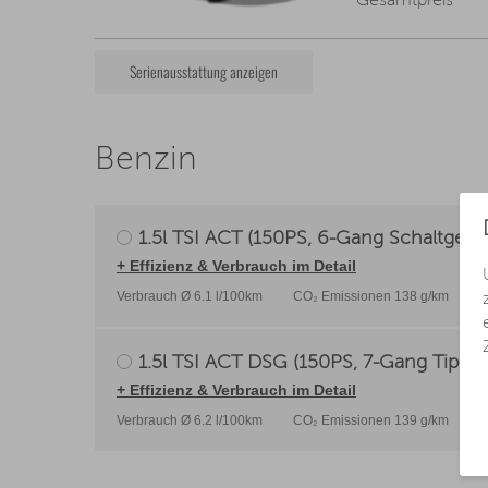
Gesamtpreis
Serienausstattung anzeigen
Benzin
1.5l TSI ACT (150PS, 6-Gang Schaltgetri
+ Effizienz & Verbrauch im Detail
Verbrauch Ø 6.1 l/100km
CO₂ Emissionen 138 g/km
E
1.5l TSI ACT DSG (150PS, 7-Gang Tip-Tr
+ Effizienz & Verbrauch im Detail
Verbrauch Ø 6.2 l/100km
CO₂ Emissionen 139 g/km
E