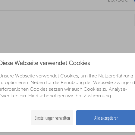
28.790€
Diese Webseite verwendet Cookies
ebe)
Unsere Webseite verwendet Cookies, um Ihre Nutzererfahrung
ffizienzklasse E
Schadstoffklasse gleichwertig zur deutschen Version
zu optimieren. Neben für die Benutzung der Webseite zwingend
erforderlichen Cookies setzen wir auch Cookies zu Analyse-
Zwecken ein. Hierfür benötigen wir Ihre Zustimmung.
onic)
ffizienzklasse E
Schadstoffklasse gleichwertig zur deutschen Version
Einstellungen verwalten
Alle akzeptieren