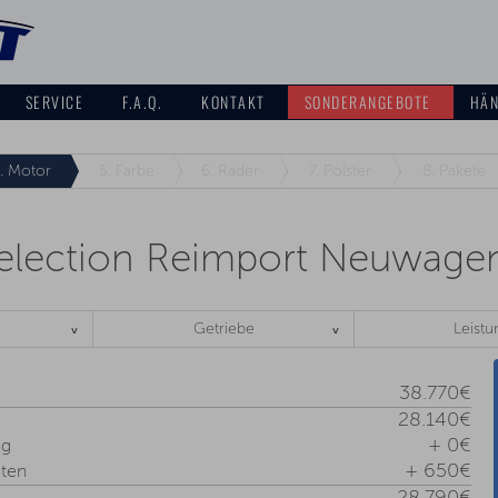
SERVICE
F.A.Q.
KONTAKT
SONDERANGEBOTE
HÄN
.
Motor
5.
Farbe
6.
Räder
7.
Polster
8.
Pakete
election Reimport Neuwage
Getriebe
Leistu
38.770€
28.140€
+ 0€
ng
+ 650€
ten