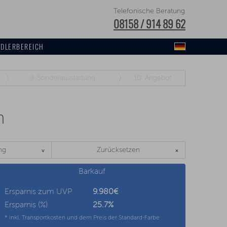
Telefonische Beratung
08158 / 914 89 62
DLERBEREICH
9.
Sonderausstattung
10.
Angebot
n
ng
Zurücksetzen
Barkauf
Ersparnis zum UVP
9.980€
Ersparnis (%)
25.7
%
* inkl. Transportkosten und dem Preis der Standard-Farbe