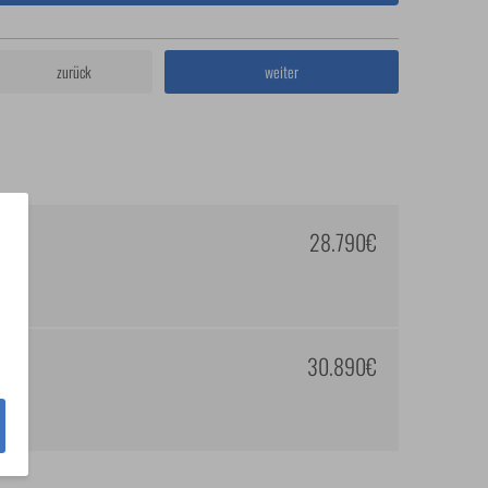
zurück
weiter
28.790€
30.890€