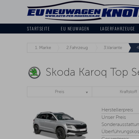
STARTSEITE
EU NEUWAGEN
LAGERFAHRZEUGE
1.
Marke
2.
Fahrzeug
3.
Variante
4
Skoda Karoq Top S
Preis
Kraftstoff
Herstellerpreis
Unser Preis
Sonderausstattu
Überführungskos