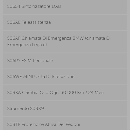
S0654 Sintonizzatore DAB
S06AE Teleassistenza
S06AF Chiamata Di Emergenza BMW (chiamata Di
Emergenza Legale)
S06PA ESIM Personale
S06WE MINI Unità Di Interazione
S08KA Cambio Olio Ogni 30.000 Km / 24 Mesi
Strumento S08R9
S08TF Protezione Attiva Dei Pedoni