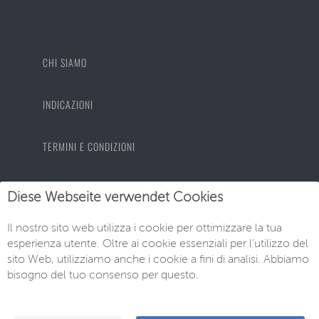
CHI SIAMO
INDICAZIONI
TERMINI E CONDIZIONI
PROTEZIONE DEI DATI
Diese Webseite verwendet Cookies
Il nostro sito web utilizza i cookie per ottimizzare la tua
IMPRONTA
esperienza utente. Oltre ai cookie essenziali per l'utilizzo del
sito Web, utilizziamo anche i cookie a fini di analisi. Abbiamo
bisogno del tuo consenso per questo.