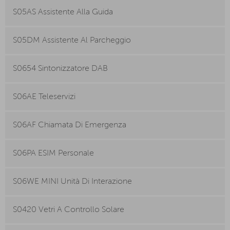
S05AS Assistente Alla Guida
S05DM Assistente Al Parcheggio
S0654 Sintonizzatore DAB
S06AE Teleservizi
S06AF Chiamata Di Emergenza
S06PA ESIM Personale
S06WE MINI Unità Di Interazione
S0420 Vetri A Controllo Solare