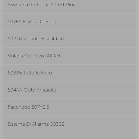
Assistente Di Guida S05AT Plus
S07EA Finitura Classica
S0248 Volante Riscaldato
Volante Sportivo S02XH
S03B5 Tetto In Nero
S04AA Cielo Antracite
Pacchetto S07YE S
Sistema Di Allarme S0302