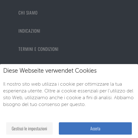
CHI SIAMO
INDICAZIONI
TERMINI E CONDIZIONI
PROTEZIONE DEI DATI
Diese Webseite verwendet Cookies
Il nostro sito web utilizza i cookie per ottimizzare la tua
IMPRONTA
esperienza utente. Oltre ai cookie essenziali per l'utilizzo del
sito Web, utilizziamo anche i cookie a fini di analisi. Abbiamo
bisogno del tuo consenso per questo.
© EU-Neuwagen Knott GmbH
Gestisci le impostazioni
Acceta