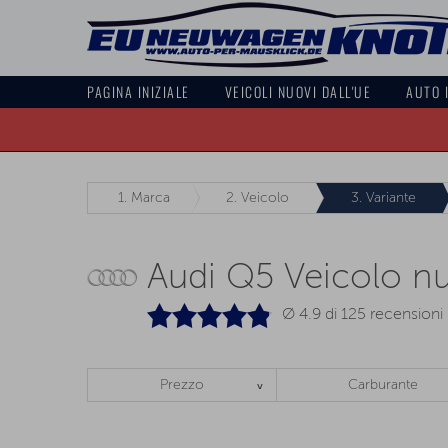
PAGINA INIZIALE
VEICOLI NUOVI DALL'UE
AUTO 
1.
Marca
2.
Veicolo
3.
Variante
Audi Q5 Veicolo n
Ø 4.9 di
125
recensioni
Prezzo
Carburante