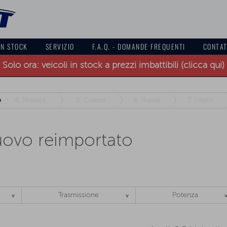
IN STOCK
SERVIZIO
F.A.Q. - DOMANDE FREQUENTI
CONTA
Solo ora: veicoli in stock a prezzi imbattibili (clicca qui)
4.
Motore
5.
Colore
6.
Ruote
7.
Interni
uovo reimportato
Trasmissione
Potenza