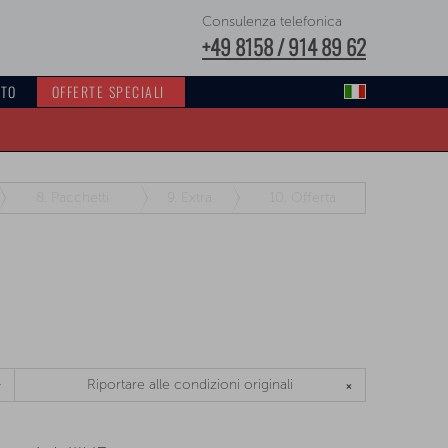
Consulenza telefonica
+49 8158 / 914 89 62
TTO
OFFERTE SPECIALI
8.
Pacchetti
9.
Extra
10.
Offerta
Riportare alle condizioni originali