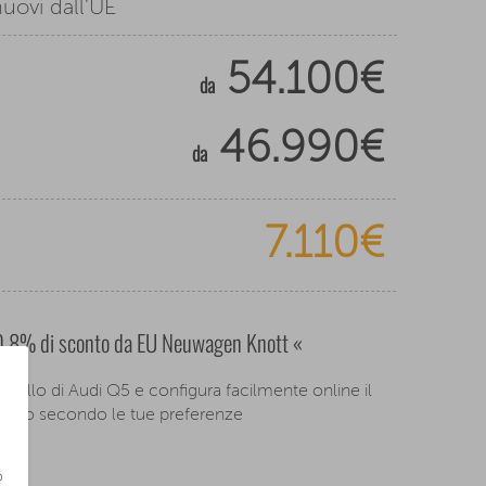
uovi dall'UE
54.100€
da
46.990€
da
7.110€
20,8% di sconto da EU Neuwagen Knott «
dello di Audi Q5 e configura facilmente online il
icolo secondo le tue preferenze
o