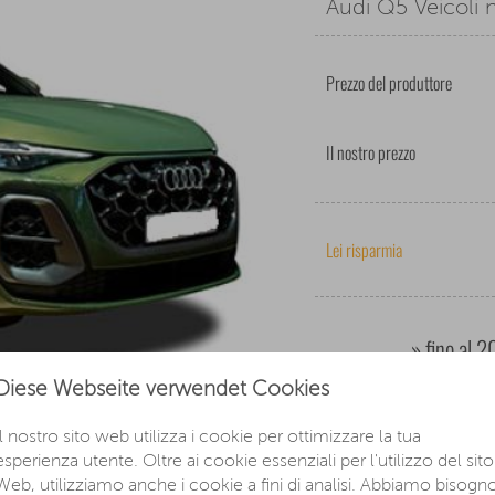
Audi Q5 Veicoli n
Prezzo del produttore
Il nostro prezzo
Lei risparmia
» fino al 
Diese Webseite verwendet Cookies
Ora seleziona un mo
ve
Il nostro sito web utilizza i cookie per ottimizzare la tua
esperienza utente. Oltre ai cookie essenziali per l'utilizzo del sito
Web, utilizziamo anche i cookie a fini di analisi. Abbiamo bisogn