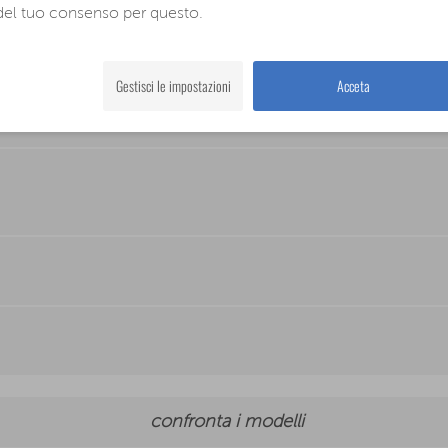
del tuo consenso per questo.
paggiamento
Gestisci le impostazioni
Acceta
confronta
i modelli