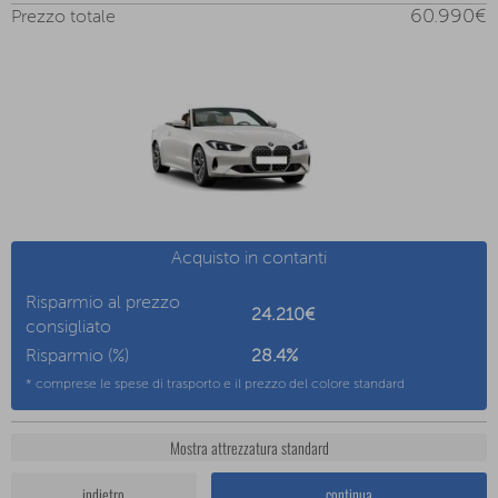
60.990€
Prezzo totale
Acquisto in contanti
Risparmio al prezzo
24.210€
consigliato
Risparmio (%)
28.4
%
* comprese le spese di trasporto e il prezzo del colore standard
Mostra attrezzatura standard
indietro
continua