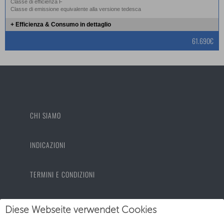
Classe di efficienza F
Classe di emissione equivalente alla versione tedesca
+ Efficienza & Consumo in dettaglio
61.690€
CHI SIAMO
INDICAZIONI
TERMINI E CONDIZIONI
PROTEZIONE DEI DATI
Diese Webseite verwendet Cookies