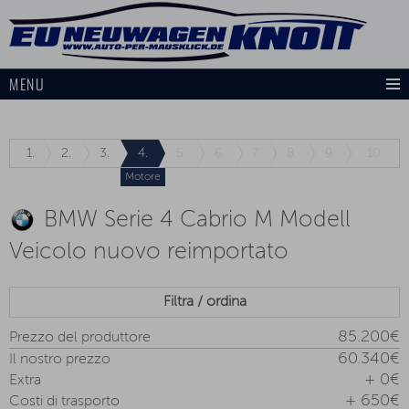
MENU
1.
2.
3.
4.
5.
6.
7.
8.
9.
10.
Motore
BMW Serie 4 Cabrio M Modell
Veicolo nuovo reimportato
Filtra / ordina
85.200€
Prezzo del produttore
60.340€
Il nostro prezzo
+ 0€
Extra
+ 650€
Costi di trasporto