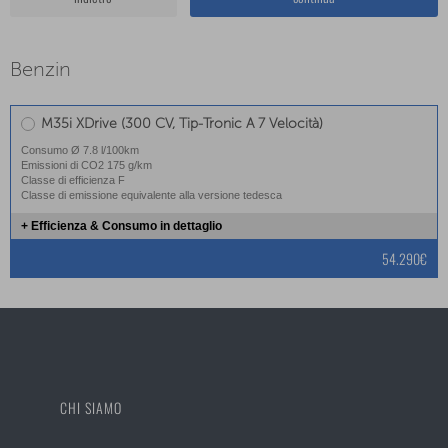
Benzin
M35i XDrive (300 CV, Tip-Tronic A 7 Velocità)
Consumo Ø 7.8 l/100km
Emissioni di CO2 175 g/km
Classe di efficienza F
Classe di emissione equivalente alla versione tedesca
+ Efficienza & Consumo in dettaglio
54.290€
CHI SIAMO