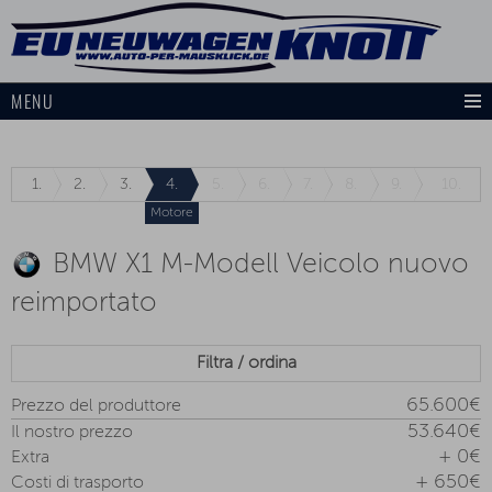
MENU
1.
2.
3.
4.
5.
6.
7.
8.
9.
10.
Motore
BMW X1 M-Modell Veicolo nuovo
reimportato
Filtra / ordina
65.600€
Prezzo del produttore
53.640€
Il nostro prezzo
+ 0€
Extra
+ 650€
Costi di trasporto