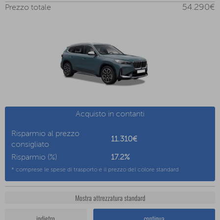
54.290€
Prezzo totale
Acquisto in contanti
Risparmio al prezzo
11.310€
consigliato
Risparmio (%)
17.2
%
* comprese le spese di trasporto e il prezzo del colore standard
Mostra attrezzatura standard
indietro
continua