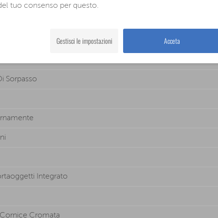
del tuo consenso per questo.
Gestisci le impostazioni
Acceta
Di Sorpasso
ternamente
ni
rtaoggetti Integrato
, Cornice Cromata