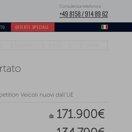
Consulenza telefonica
+49 8158 / 914 89 62
TTO
OFFERTE SPECIALI
8.
Pacchetti
9.
Extra
10.
Offerta
rtato
ition Veicoli nuovi dall'UE
171.900€
da