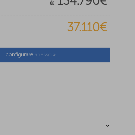
134.790€
da
37.110€
configurare
adesso »