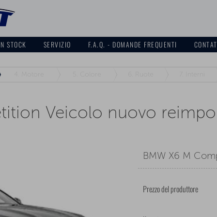
IN STOCK
SERVIZIO
F.A.Q. - DOMANDE FREQUENTI
CONTA
4.
Motore
5.
Colore
6.
Ruote
7.
Interni
tion Veicolo nuovo reimpo
BMW X6 M Compet
Prezzo del produttore