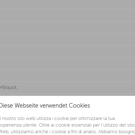
6 M&quot;.
Di Tenuta Automatica
Diese Webseite verwendet Cookies
Il nostro sito web utilizza i cookie per ottimizzare la tua
esperienza utente. Oltre ai cookie essenziali per l'utilizzo del sito
Web, utilizziamo anche i cookie a fini di analisi. Abbiamo bisogn