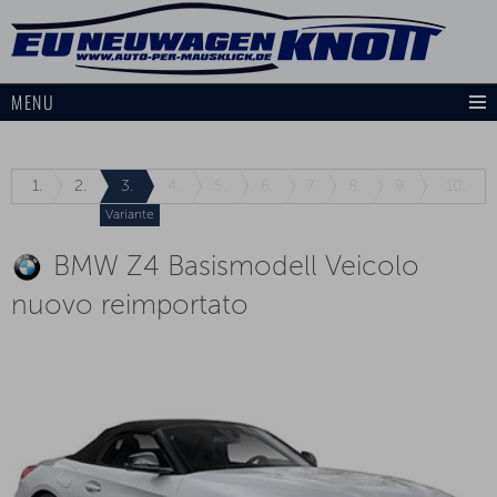
MENU
1.
2.
3.
4.
5.
6.
7.
8.
9.
10.
Variante
BMW Z4 Basismodell Veicolo
nuovo reimportato