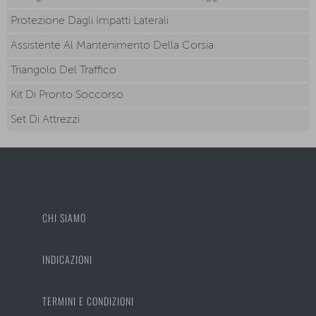
Protezione Dagli Impatti Laterali
Assistente Al Mantenimento Della Corsia
Triangolo Del Traffico
Kit Di Pronto Soccorso
Set Di Attrezzi
CHI SIAMO
INDICAZIONI
TERMINI E CONDIZIONI