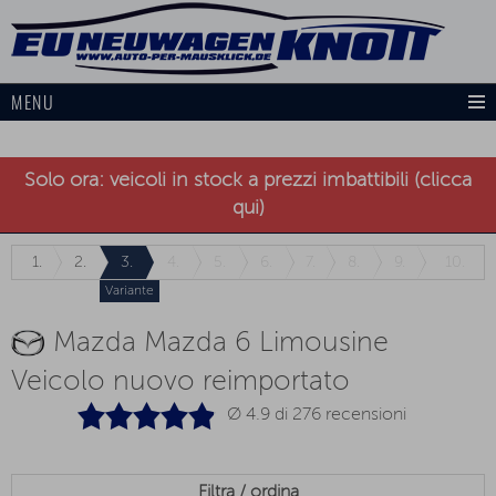
MENU
Solo ora: veicoli in stock a prezzi imbattibili (clicca
qui)
1.
2.
3.
4.
5.
6.
7.
8.
9.
10.
Variante
Mazda Mazda 6 Limousine
Veicolo nuovo reimportato
Ø 4.9 di
276
recensioni
Filtra / ordina