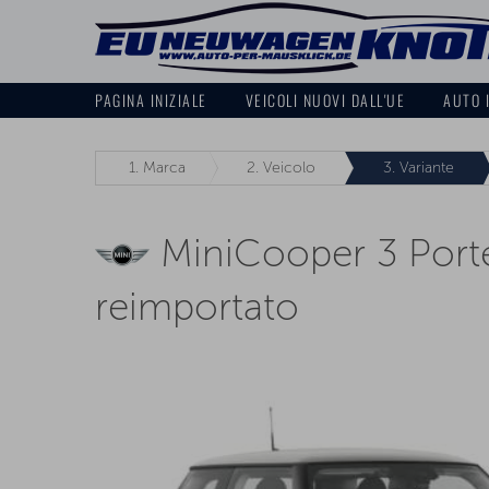
PAGINA INIZIALE
VEICOLI NUOVI DALL'UE
AUTO 
1.
Marca
2.
Veicolo
3.
Variante
MiniCooper 3 Port
reimportato