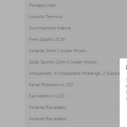
Portabicchieri
Lunotto Termico
Illuminazione Interna
Freni Sportivi JCW
Volante John Cooper Works
Sedili Sportivi John Cooper Works
Altoparlanti: 4 Altoparlanti Midrange, 2 Subwoofe
Fanali Posteriori A LED
Fari Adattivi A LED
Volante Riscaldato
Volante Riscaldato