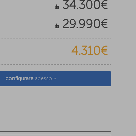
34.300€
da
29.990€
da
4.310€
configurare
adesso »