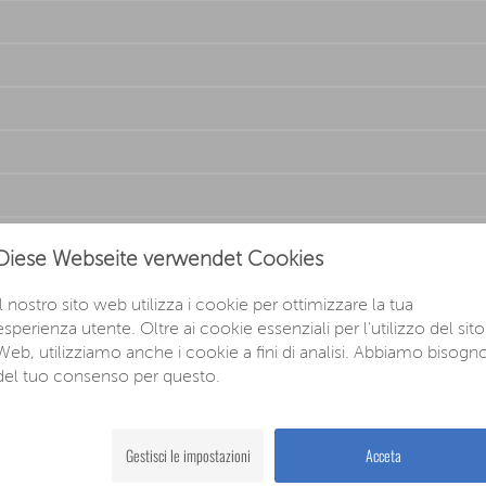
Diese Webseite verwendet Cookies
r
Il nostro sito web utilizza i cookie per ottimizzare la tua
esperienza utente. Oltre ai cookie essenziali per l'utilizzo del sito
Web, utilizziamo anche i cookie a fini di analisi. Abbiamo bisogn
del tuo consenso per questo.
Gestisci le impostazioni
Acceta