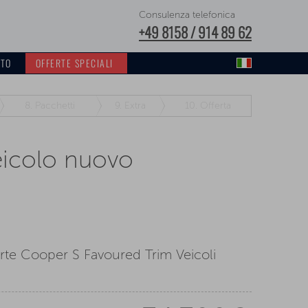
Consulenza telefonica
+49 8158 / 914 89 62
TTO
OFFERTE SPECIALI
8.
Pacchetti
9.
Extra
10.
Offerta
eicolo nuovo
te Cooper S Favoured Trim Veicoli