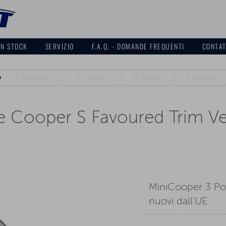
IN STOCK
SERVIZIO
F.A.Q. - DOMANDE FREQUENTI
CONTA
4.
Motore
5.
Colore
6.
Ruote
7.
Interni
e Cooper S Favoured Trim V
MiniCooper 3 Por
nuovi dall'UE