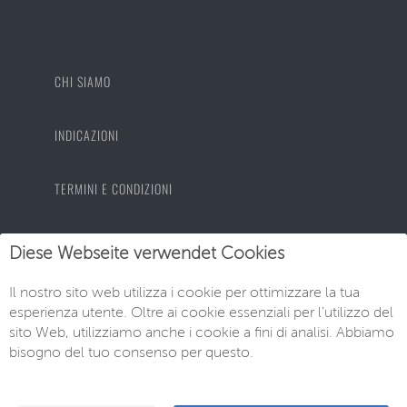
CHI SIAMO
INDICAZIONI
TERMINI E CONDIZIONI
PROTEZIONE DEI DATI
Diese Webseite verwendet Cookies
Il nostro sito web utilizza i cookie per ottimizzare la tua
IMPRONTA
esperienza utente. Oltre ai cookie essenziali per l'utilizzo del
sito Web, utilizziamo anche i cookie a fini di analisi. Abbiamo
bisogno del tuo consenso per questo.