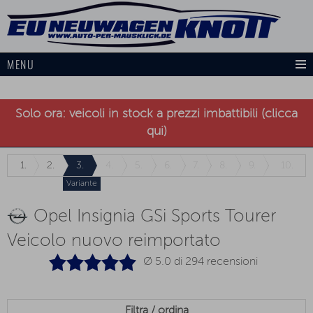
MENU
Solo ora: veicoli in stock a prezzi imbattibili (clicca
qui)
1.
2.
3.
4.
5.
6.
7.
8.
9.
10.
Variante
Opel Insignia GSi Sports Tourer
Veicolo nuovo reimportato
Ø 5.0 di
294
recensioni
Filtra / ordina