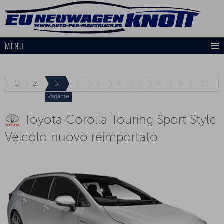
MENU
1.
2.
3.
4.
5.
6.
7.
8.
9.
10.
Variante
Toyota Corolla Touring Sport Style
Veicolo nuovo reimportato