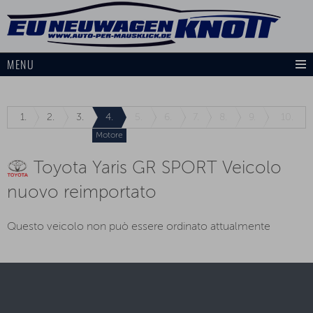
MENU
1.
2.
3.
4.
5.
6.
7.
8.
9.
10.
Motore
Toyota Yaris GR SPORT Veicolo
nuovo reimportato
Questo veicolo non può essere ordinato attualmente