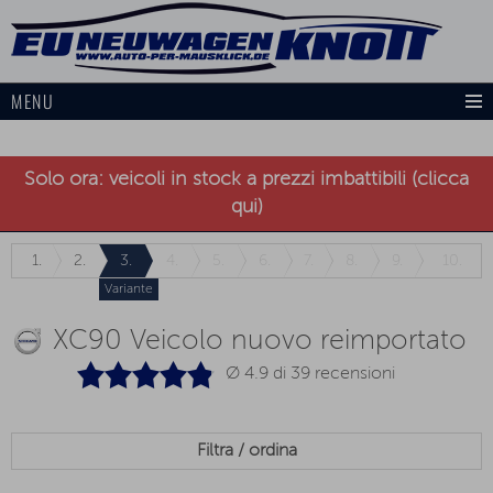
MENU
Solo ora: veicoli in stock a prezzi imbattibili (clicca
qui)
1.
2.
3.
4.
5.
6.
7.
8.
9.
10.
Variante
XC90 Veicolo nuovo reimportato
Ø 4.9 di
39
recensioni
Filtra / ordina