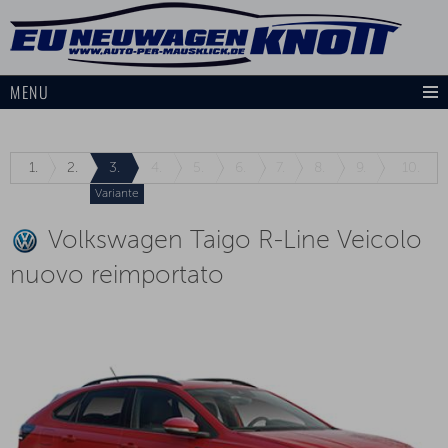
MENU
1.
2.
3.
4.
5.
6.
7.
8.
9.
10.
Variante
Volkswagen Taigo R-Line Veicolo
nuovo reimportato