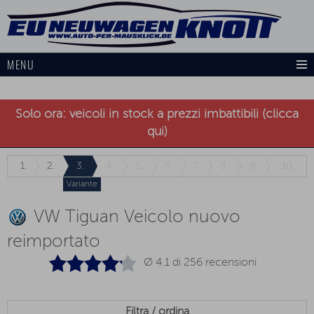
MENU
Solo ora: veicoli in stock a prezzi imbattibili (clicca
qui)
1.
2.
3.
4.
5.
6.
7.
8.
9.
10.
Variante
VW Tiguan Veicolo nuovo
reimportato
Ø 4.1 di
256
recensioni
Filtra / ordina