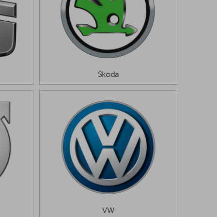
Skoda
VW