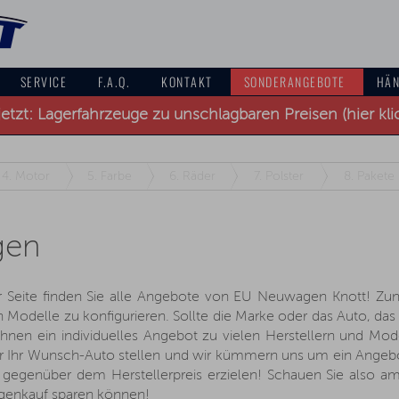
SERVICE
F.A.Q.
KONTAKT
SONDERANGEBOTE
HÄN
jetzt: Lagerfahrzeuge zu unschlagbaren Preisen (hier kli
4.
Motor
5.
Farbe
6.
Räder
7.
Polster
8.
Pakete
gen
Seite finden Sie alle Angebote von EU Neuwagen Knott! Zun
odelle zu konfigurieren. Sollte die Marke oder das Auto, das Si
nen ein individuelles Angebot zu vielen Herstellern und Modelle
r Ihr Wunsch-Auto stellen und wir kümmern uns um ein Angebot
gegenüber dem Herstellerpreis erzielen! Schauen Sie also am 
enkauf sparen können!