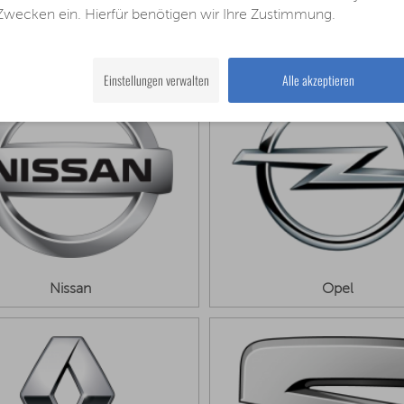
Zwecken ein. Hierfür benötigen wir Ihre Zustimmung.
Land-Rover
Mazda
Einstellungen verwalten
Alle akzeptieren
Nissan
Opel