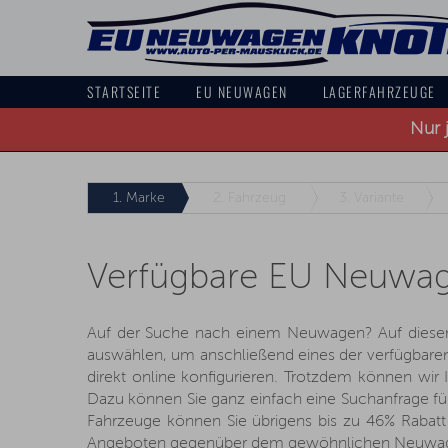
STARTSEITE
EU NEUWAGEN
LAGERFAHRZEUGE
Nur 
1.
Marke
2.
Fahrzeug
3.
Variante
Verfügbare EU Neuwa
Auf der Suche nach einem Neuwagen? Auf dieser 
auswählen, um anschließend eines der verfügbaren M
direkt online konfigurieren. Trotzdem können wir Ih
Dazu können Sie ganz einfach eine Suchanfrage fü
Fahrzeuge können Sie übrigens bis zu 46% Rabatt 
Angeboten gegenüber dem gewöhnlichen Neuwag