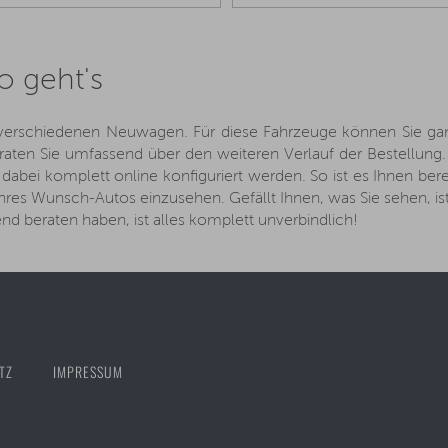
o geht's
verschiedenen Neuwagen. Für diese Fahrzeuge können Sie ganz 
ten Sie umfassend über den weiteren Verlauf der Bestellung. 
abei komplett online konfiguriert werden. So ist es Ihnen be
hres Wunsch-Autos einzusehen. Gefällt Ihnen, was Sie sehen, ist
end beraten haben, ist alles komplett unverbindlich!
TZ
IMPRESSUM