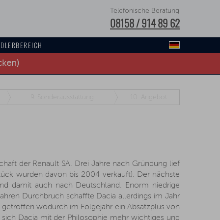
Telefonische Beratung
08158 / 914 89 62
DLERBEREICH
cken)
9.
Sonderausstattung
10.
Angebot
haft der Renault SA. Drei Jahre nach Gründung lief
ück wurden davon bis 2004 verkauft). Der nächste
und damit auch nach Deutschland. Enorm niedrige
wahren Durchbruch schaffte Dacia allerdings im Jahr
it getroffen wodurch im Folgejahr ein Absatzplus von
rt sich Dacia mit der Philosophie mehr wichtiges und