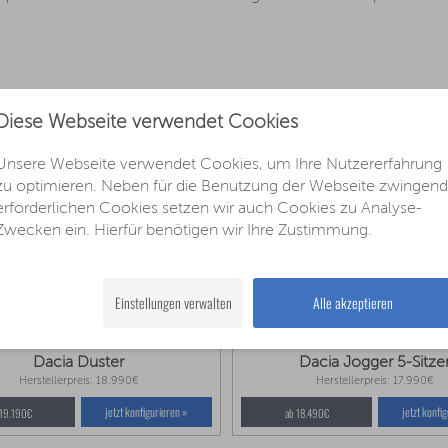
Kraftstoff
Getriebe
Diese Webseite verwendet Cookies
Modelljahr 2027
Modelljahr 2027
Unsere Webseite verwendet Cookies, um Ihre Nutzererfahrung
zu optimieren. Neben für die Benutzung der Webseite zwingend
erforderlichen Cookies setzen wir auch Cookies zu Analyse-
Zwecken ein. Hierfür benötigen wir Ihre Zustimmung.
Einstellungen verwalten
Alle akzeptieren
Dacia Duster
Dacia Jogger 5-Sitze
Herstellerpreis: 18.990€
Herstellerpreis: 17.990€
jetzt konfigurieren »
jetzt konfi
 19.190€
ab 18.490€