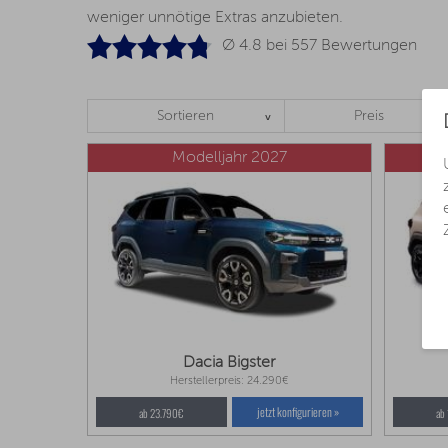
weniger unnötige Extras anzubieten.
Ø 4.8 bei
557
Bewertungen
Sortieren
Preis
Modelljahr 2027
Dacia Bigster
Herstellerpreis: 24.290€
jetzt konfigurieren »
ab 23.790€
ab