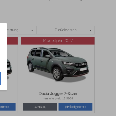
Leistung
Zurücksetzen
Modelljahr 2027
r
Dacia Jogger 7-Sitzer
Herstellerpreis: 18.990€
gurieren »
jetzt konfigurieren »
ab 19.690€