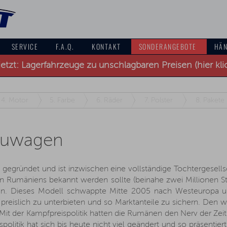
SERVICE
F.A.Q.
KONTAKT
SONDERANGEBOTE
HÄN
jetzt: Lagerfahrzeuge zu unschlagbaren Preisen (hier kli
4.
Motor
5.
Farbe
6.
Räder
7.
Polster
8.
Pakete
euwagen
egründet und ist inzwischen eine vollständige Tochtergesellsc
Rumäniens bekannt werden sollte (beinahe zwei Millionen St
ogan. Dieses Modell schwappte Mitte 2005 nach Westeuropa 
preislich zu unterbieten und so Marktanteile zu sichern. Den 
e. Mit der Kampfpreispolitik hatten die Rumänen den Nerv der Ze
olitik hat sich bis heute nicht viel geändert und so präsentie