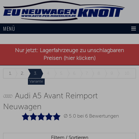
MENÜ
Nur jetzt: Lagerfahrzeuge zu unschlagbaren
Preisen (hier klicken)
1.
2.
3.
4.
5.
6.
7.
8.
9.
10.
Variante
Audi A5 Avant Reimport
Neuwagen
Ø 5.0 bei
6
Bewertungen
Filtern / Sortieren