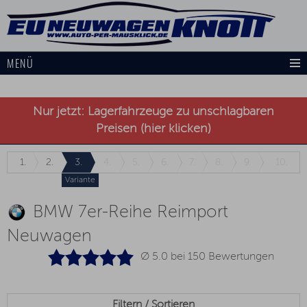
MENÜ
Nur jetzt: Lagerfahrzeuge zu unschlagbaren
Preisen (hier klicken)
1.
2.
3.
4.
5.
6.
7.
8.
9.
10.
Variante
BMW 7er-Reihe Reimport
Neuwagen
Ø 5.0 bei
150
Bewertungen
Filtern / Sortieren