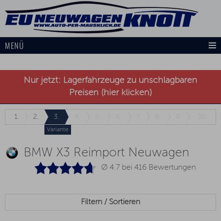
MENÜ
Nur jetzt: Lagerfahrzeuge zu unschlagbaren
Preisen (hier klicken)
1.
2.
3.
4.
5.
6.
7.
8.
9.
10.
Variante
BMW X3 Reimport Neuwagen
Ø 4.7 bei
416
Bewertungen
Filtern / Sortieren