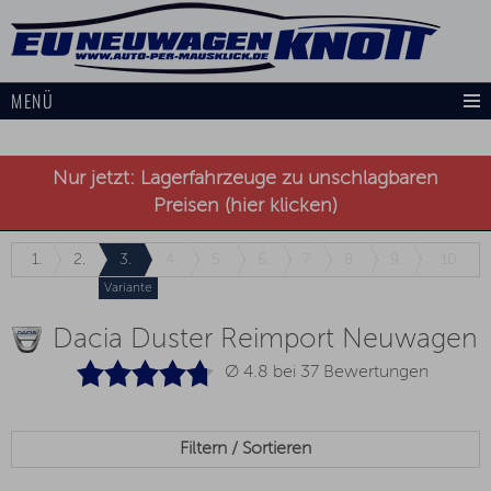
MENÜ
Nur jetzt: Lagerfahrzeuge zu unschlagbaren
Preisen (hier klicken)
1.
2.
3.
4.
5.
6.
7.
8.
9.
10.
Variante
Dacia Duster Reimport Neuwagen
Ø 4.8 bei
37
Bewertungen
Filtern / Sortieren