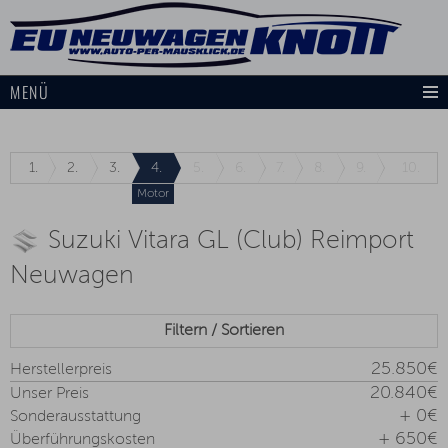
MENÜ
1.
2.
3.
4.
5.
6.
7.
8.
9.
10.
Motor
Suzuki Vitara GL (Club) Reimport
Neuwagen
Filtern / Sortieren
25.850€
Herstellerpreis
20.840€
Unser Preis
+ 0€
Sonderausstattung
+ 650€
Überführungskosten