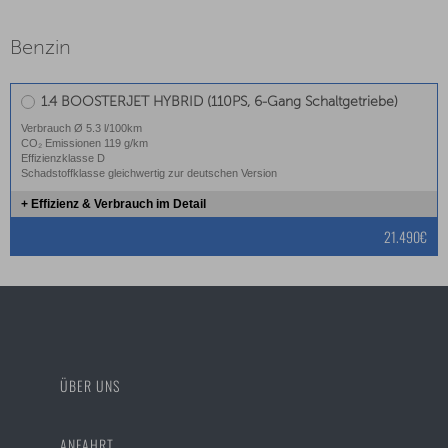
Benzin
1.4 BOOSTERJET HYBRID (110PS, 6-Gang Schaltgetriebe)
Verbrauch Ø 5.3 l/100km
CO₂ Emissionen 119 g/km
Effizienzklasse D
Schadstoffklasse gleichwertig zur deutschen Version
+ Effizienz & Verbrauch im Detail
21.490€
ÜBER UNS
ANFAHRT