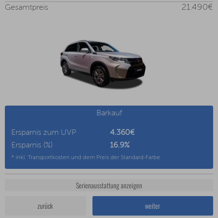
21.490€
Gesamtpreis
Barkauf
Ersparnis zum UVP
4.360€
Ersparnis (%)
16.9
%
* inkl. Transportkosten und dem Preis der Standard-Farbe
Serienausstattung anzeigen
zurück
weiter